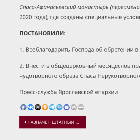
Спасо-Афанасьевский монастырь (переимен
2020 года), где созданы специальные услов
ПОСТАНОВИЛИ:
1. Возблагодарить Господа об обретении в
2. Внести в общецерковный месяцеслов пра
чудотворного образа Спаса Нерукотворног
Пресс-служба Ярославской епархии
Навигация
НАЗНАЧЕН ШТАТНЫЙ КЛИРИК В ЗНАМЕНСКИЙ ХРАМ Г. ЯРОСЛАВЛЯ
по