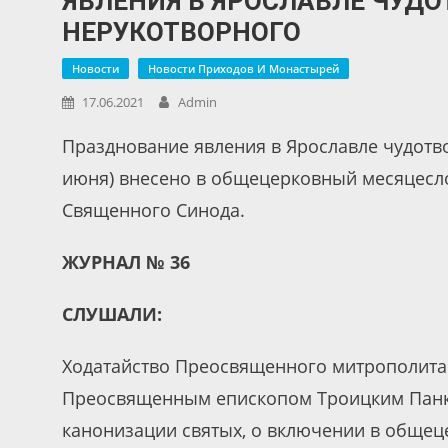
ЯВЛЕНИЯ В ЯРОСЛАВЛЕ ЧУДО
НЕРУКОТВОРНОГО
Новости
Новости Приходов И Монастырей
17.06.2021
Admin
Празднование явления в Ярославле чудотво
июня) внесено в общецерковный месяцесло
Священного Синода.
ЖУРНАЛ № 36
СЛУШАЛИ:
Ходатайство Преосвященного митрополита 
Преосвященным епископом Троицким Панк
канонизации святых, о включении в общец