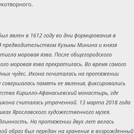
укотворного.
ыл явлен в 1612 году во дни формирования в
д предводительством Кузьмы Минина и князя
тигла моровая язва. После общегородского
ого моровая язва прекратилась. Во время самого
дных чудес. Икона почиталась на протяжении
я совершалась память ее явления, фиксировались
чества Кирилло-Афанасьевский монастырь, где
 икона считалась утраченной. 13 марта 2018 года
иках Ярославского художественного музея.
длинность. На протяжении двух лет велась
той образ был передан на хранение в возрожденный