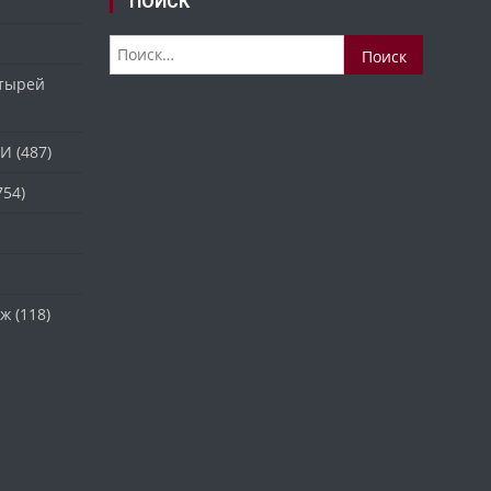
ПОИСК
Найти:
стырей
ТИ
(487)
754)
аж
(118)