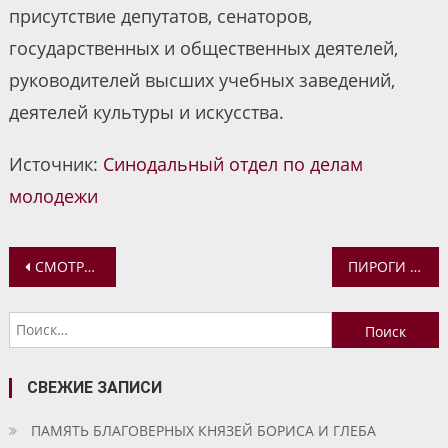
присутствие депутатов, сенаторов,
государственных и общественных деятелей,
руководителей высших учебных заведений,
деятелей культуры и искусства.
Источник:
Синодальный отдел по делам
молодежи
Навигация
СМОТРИТЕ НОВЫЙ ВЫПУСК ПРОГРАММЫ «ДОРОГА К ХРАМУ»
ПИРОГИ ДЛЯ ФЕСТИВАЛЯ ПОСТНОЙ КУХНИ
по
Найти:
записям
СВЕЖИЕ ЗАПИСИ
ПАМЯТЬ БЛАГОВЕРНЫХ КНЯЗЕЙ БОРИСА И ГЛЕБА