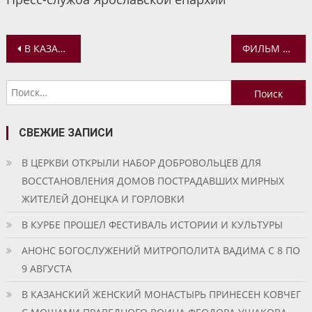
Навигация
В КАЗАНСКОЙ ОБИТЕЛИ ПРОХОДЯТ ЭКСКУРСИИ ПО МУЗЕЮ АРХИЕПИСКОПА МИХЕЯ (ХАРХАРОВА)
ФИЛЬМ ОБ АРХИЕПИСКОПЕ МИХЕЕ (ХАРХАРОВЕ) «БЛАГОЕ ЖЕЛАНИЕ ДЛИНОЮ В ЖИЗНЬ»
по
Найти:
записям
СВЕЖИЕ ЗАПИСИ
В ЦЕРКВИ ОТКРЫЛИ НАБОР ДОБРОВОЛЬЦЕВ ДЛЯ
ВОССТАНОВЛЕНИЯ ДОМОВ ПОСТРАДАВШИХ МИРНЫХ
ЖИТЕЛЕЙ ДОНЕЦКА И ГОРЛОВКИ
В КУРБЕ ПРОШЕЛ ФЕСТИВАЛЬ ИСТОРИИ И КУЛЬТУРЫ
АНОНС БОГОСЛУЖЕНИЙ МИТРОПОЛИТА ВАДИМА С 8 ПО
9 АВГУСТА
В КАЗАНСКИЙ ЖЕНСКИЙ МОНАСТЫРЬ ПРИНЕСЕН КОВЧЕГ