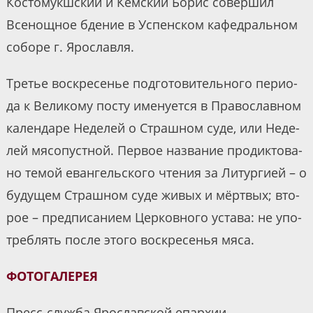
Костомукшский и Кемский Борис совершил
Всенощное бдение в Успенском кафедральном
соборе г. Ярославля.
Тре­тье вос­кре­се­нье под­го­то­ви­тель­но­го пе­ри­о­
да к Ве­ли­ко­му по­сту име­ну­ет­ся в Пра­во­слав­ном
ка­лен­да­ре Неде­лей о Страш­ном су­де, или Неде­
лей мя­со­пуст­ной. Пер­вое на­зва­ние про­дик­то­ва­
но те­мой еван­гель­ско­го чте­ния за Ли­тур­ги­ей – о
бу­ду­щем Страш­ном су­де жи­вых и мёрт­вых; вто­
рое – пред­пи­са­ни­ем Цер­ков­но­го уста­ва: не упо­
треб­лять по­сле это­го вос­кре­се­нья мя­са.
ФОТОГАЛЕРЕЯ
Пресс-служба Ярославской епархии