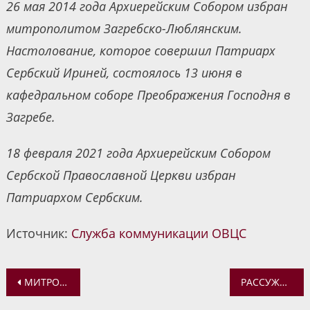
26 мая 2014 года Архиерейским Собором избран
митрополитом Загребско-Люблянским.
Настолование, которое совершил Патриарх
Сербский Ириней, состоялось 13 июня в
кафедральном соборе Преображения Господня в
Загребе.
18 февраля 2021 года Архиерейским Собором
Сербской Православной Церкви избран
Патриархом Сербским.
Источник:
Служба коммуникации ОВЦС
Навигация
МИТРОПОЛИТ ЗАГРЕБСКО-ЛЮБЛЯНСКИЙ ПОРФИРИЙ ИЗБРАН ПАТРИАРХОМ СЕРБСКИМ
РАССУЖДЕНИЯ О МОНАШЕСКОЙ ЖИЗНИ. ИГУМЕН АВГУСТИН (НЕВОДНИЧЕК)
по