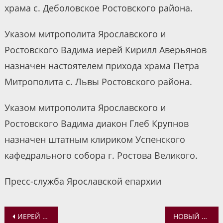
храма с. Деболовское Ростовского района.
Указом митрополита Ярославского и
Ростовского Вадима иерей Кирилл Аверьянов
назначен настоятелем прихода храма Петра
Митрополита с. Львы Ростовского района.
Указом митрополита Ярославского и
Ростовского Вадима диакон Глеб Крупнов
назначен штатным клириком Успенского
кафедрального собора г. Ростова Великого.
Пресс-служба Ярославской епархии
Навигация
ИЕРЕЙ АЛЕКСИЙ КАРПОВ ПРИНЯЛ УЧАСТИЕ В ОНЛАЙН-СОВЕЩАНИИ С ПРЕДСЕДАТЕЛЕМ СИНОДАЛЬНОГО МИССИОНЕРСКОГО ОТДЕЛА
НОВЫЙ СОЦИАЛЬНЫЙ ПРОЕКТ КАЗАНСКОГО ЖЕНСКОГО МОНАСТЫРЯ