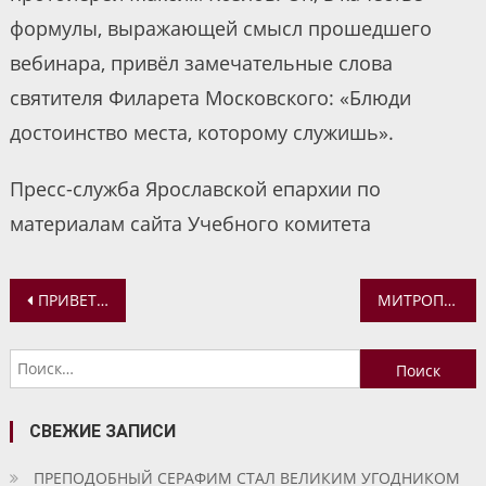
формулы, выражающей смысл прошедшего
вебинара, привёл замечательные слова
святителя Филарета Московского: «Блюди
достоинство места, которому служишь».
Пресс-служба Ярославской епархии по
материалам сайта Учебного комитета
Навигация
ПРИВЕТСТВИЕ МИТРОПОЛИТА ВАДИМА УЧАСТНИКАМ РЕГИОНАЛЬНОГО ЭТАПА РОЖДЕСТВЕНСКИХ ЧТЕНИЙ В РЫБИНСКОЙ ЕПАРХИИ
МИТРОПОЛИТ ВАДИМ СОВЕРШИЛ ПОСТРИГ В ТОЛГСКОМ ЖЕНСКОМ МОНАСТЫРЕ
по
Найти:
записям
СВЕЖИЕ ЗАПИСИ
ПРЕПОДОБНЫЙ СЕРАФИМ СТАЛ ВЕЛИКИМ УГОДНИКОМ