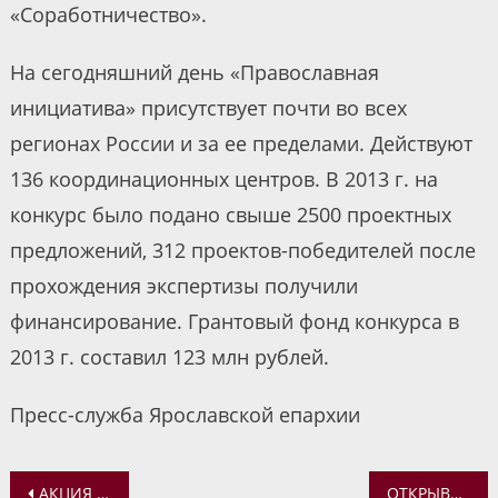
«Соработничество».
На сегодняшний день «Православная
инициатива» присутствует почти во всех
регионах России и за ее пределами. Действуют
136 координационных центров. В 2013 г. на
конкурс было подано свыше 2500 проектных
предложений, 312 проектов-победителей после
прохождения экспертизы получили
финансирование. Грантовый фонд конкурса в
2013 г. составил 123 млн рублей.
Пресс-служба Ярославской епархии
Навигация
АКЦИЯ «СОБЕРЕМ ДЕТЕЙ В ШКОЛУ» ПОДХОДИТ К КОНЦУ
ОТКРЫВАЕТСЯ VII СЕЗОН МЕЖДУНАРОДНОГО ДЕТСКО-ЮНОШЕСКОГО ЛИТЕРАТУРНОГО КОНКУРСА «ЛЕТО ГОСПОДНЕ»