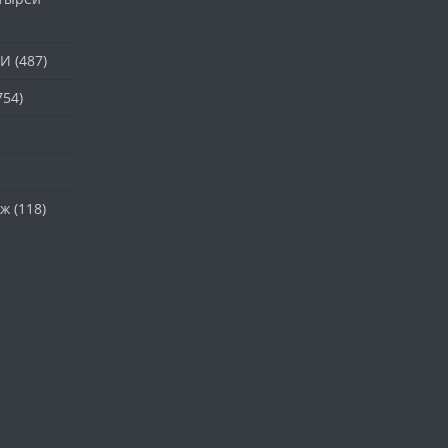
ТИ
(487)
754)
аж
(118)