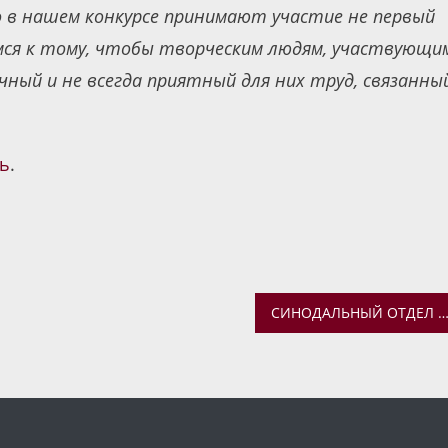
о в нашем конкурсе принимают участие не первый
имся к тому, чтобы творческим людям, участвующи
чный и не всегда приятный для них труд, связанный
сь
.
СИНОДАЛЬНЫЙ ОТДЕЛ РЕЛИГИОЗНОГО ОБРАЗОВАНИЯ И КАТЕХИЗАЦИИ ПРОВЕДЕТ ВЕБИНАР «ОБЩИЙ ПОРЯДОК И ДОПОЛНИТЕЛЬНЫЕ ОСНОВАНИЯ ОТЧИСЛЕНИЯ ОБУЧАЮЩИХСЯ ИЗ ОБРАЗОВАТЕЛЬНЫХ ОРГАНИЗАЦИЙ С РЕЛИГИОЗНЫМ КОМ