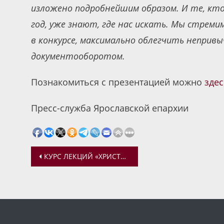
изложено подробнейшим образом. И те, кт
год, уже знают, где нас искать. Мы стрем
в конкурсе, максимально облегчить непривы
документооборотом.
Познакомиться с презентацией можно
зде
Пресс-служба Ярославской епархии
Навигация
КУРС ЛЕКЦИЙ «ХРИСТИАНСКАЯ СЕМЬЯ»
по
записям