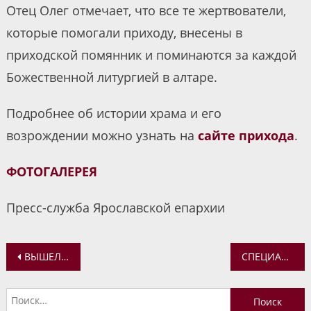
Отец Олег отмечает, что все те жертвователи,
которые помогали приходу, внесены в
приходской помянник и поминаются за каждой
Божественной литургией в алтаре.
Подробнее об истории храма и его
возрождении можно узнать на
сайте прихода
.
ФОТОГАЛЕРЕЯ
Пресс-служба Ярославской епархии
Навигация
ВЫШЕЛ СБОРНИК НАУЧНЫХ СТАТЕЙ «ОТЕЧЕСТВЕННАЯ ИСТОРИКО-ЦИВИЛИЗАЦИОННАЯ МАТРИЦА»
СПЕЦИАЛИСТЫ ПРОРАБАТЫВАЮТ МЕХАНИЗМЫ СОХРАНЕНИЯ ОДНОГО ИЗ ЗДАНИЙ ПОДВОРЬЯ ТОЛГСКОГО МОНАСТЫРЯ
по
Найти:
записям