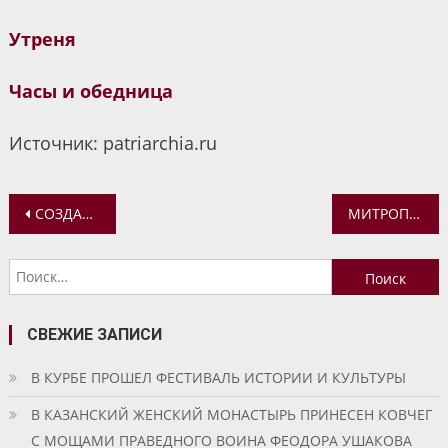
Утреня
Часы и обедница
Источник: patriarchia.ru
Навигация
СОЗДАЕТСЯ НОВАЯ ДОПОЛНИТЕЛЬНАЯ ПРОФЕССИОНАЛЬНАЯ ПРОГРАММА «ТРАДИЦИИ ПРАВОСЛАВИЯ В ПРАКТИКЕ ДОШКОЛЬНОЙ ОРГАНИЗАЦИИ»
МИТРОПОЛИТ ВАДИМ ПОСЕТИЛ СОБОРНЫЕ ХРАМЫ ТУТАЕВА И РЫБИНСКА
по
Найти:
записям
СВЕЖИЕ ЗАПИСИ
В КУРБЕ ПРОШЕЛ ФЕСТИВАЛЬ ИСТОРИИ И КУЛЬТУРЫ
В КАЗАНСКИЙ ЖЕНСКИЙ МОНАСТЫРЬ ПРИНЕСЕН КОВЧЕГ
С МОЩАМИ ПРАВЕДНОГО ВОИНА ФЕОДОРА УШАКОВА