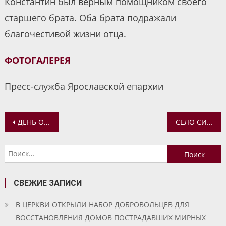
Константин был верным помощником своего
старшего брата. Оба брата подражали
благочестивой жизни отца.
ФОТОГАЛЕРЕЯ
Пресс-служба Ярославской епархии
Навигация
ДЕНЬ ОТКРЫТЫХ ДВЕРЕЙ В ЯРОСЛАВСКОЙ ДУХОВНОЙ СЕМИНАРИИ ПЕРЕНОСИТСЯ
СЕЛО СИТЬ-ПОКРОВСКОЕ И СИТСКАЯ БИТВА
по
Найти:
записям
СВЕЖИЕ ЗАПИСИ
В ЦЕРКВИ ОТКРЫЛИ НАБОР ДОБРОВОЛЬЦЕВ ДЛЯ
ВОССТАНОВЛЕНИЯ ДОМОВ ПОСТРАДАВШИХ МИРНЫХ