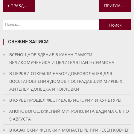
Навигация
ПРАЗДНИК АНГЛИЙСКОЙ ПЕСНИ В ПРАВОСЛАВНОЙ ГИМНАЗИИ
ПРИГЛАШАЕМ НА СЕМИНАР «ОСОБЕННОСТИ ОРГАНИЗАЦИИ И ПРОВЕДЕНИЯ ТРЕТЬЕГО ГОРОДСКОГО ДЕТСКОГО ПАСХАЛЬНОГО ФЕСТИВАЛЯ «БЕЛАЯ ПТИЦА»
по
Найти:
записям
СВЕЖИЕ ЗАПИСИ
ВСЕНОЩНОЕ БДЕНИЕ В КАНУН ПАМЯТИ
ВЕЛИКОМУЧЕНИКА И ЦЕЛИТЕЛЯ ПАНТЕЛЕИМОНА
В ЦЕРКВИ ОТКРЫЛИ НАБОР ДОБРОВОЛЬЦЕВ ДЛЯ
ВОССТАНОВЛЕНИЯ ДОМОВ ПОСТРАДАВШИХ МИРНЫХ
ЖИТЕЛЕЙ ДОНЕЦКА И ГОРЛОВКИ
В КУРБЕ ПРОШЕЛ ФЕСТИВАЛЬ ИСТОРИИ И КУЛЬТУРЫ
АНОНС БОГОСЛУЖЕНИЙ МИТРОПОЛИТА ВАДИМА С 8 ПО
9 АВГУСТА
В КАЗАНСКИЙ ЖЕНСКИЙ МОНАСТЫРЬ ПРИНЕСЕН КОВЧЕГ