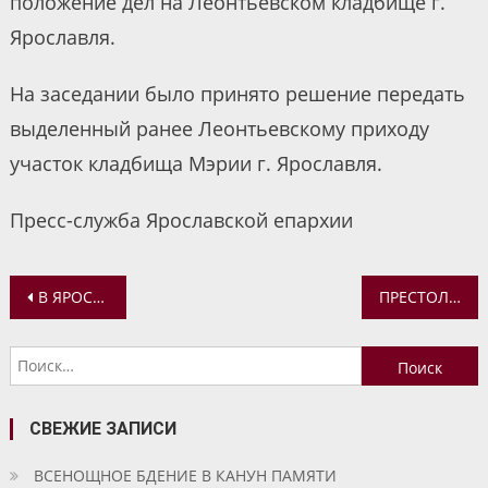
положение дел на Леонтьевском кладбище г.
Ярославля.
На заседании было принято решение передать
выделенный ранее Леонтьевскому приходу
участок кладбища Мэрии г. Ярославля.
Пресс-служба Ярославской епархии
Навигация
В ЯРОСЛАВСКОМ ЕПАРХИАЛЬНОМ УПРАВЛЕНИИ ПРОШЛО ЗАСЕДАНИЕ РАСШИРЕННОГО ЕПАРХИАЛЬНОГО СОВЕТА
ПРЕСТОЛЬНЫЙ ПРАЗДНИК ДОМОВОГО ХРАМА В КРАСНОПЕРЕКОПСКОМ ИНТЕРНАТЕ
по
Найти:
записям
СВЕЖИЕ ЗАПИСИ
ВСЕНОЩНОЕ БДЕНИЕ В КАНУН ПАМЯТИ