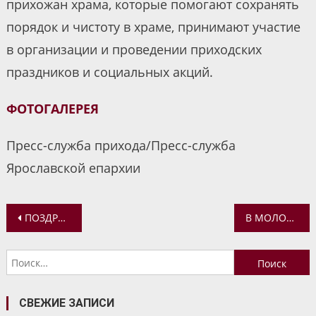
прихожан храма, которые помогают сохранять
порядок и чистоту в храме, принимают участие
в организации и проведении приходских
праздников и социальных акций.
ФОТОГАЛЕРЕЯ
Пресс-служба прихода/Пресс-служба
Ярославской епархии
Навигация
ПОЗДРАВЛЕНИЕ С ДНЕМ СТУДЕНЧЕСТВА
В МОЛОДЕЖНОМ КИНОЗАЛЕ #КИНОЗАЛ@YAR_PRAV_MOLOD ПОСМОТРЕЛИ ФИЛЬМ «ДВА ПАПЫ»
по
Найти:
записям
СВЕЖИЕ ЗАПИСИ