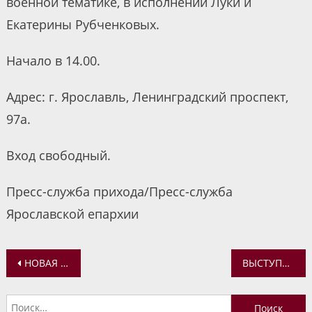
военной тематике, в исполнении Луки и
Екатерины Рубченковых.
Начало в 14.00.
Адрес: г. Ярославль, Ленинградский проспект,
97а.
Вход свободный.
Пресс-служба прихода/Пресс-служба
Ярославской епархии
Навигация
НОВАЯ ВСТРЕЧА «СОВЕТА ОТЦОВ» ПОСВЯЩЕНА ТЕМА «БОГ ЕСТЬ ЛЮБОВЬ»
ВЫСТУПЛЕНИЕ СВЯТЕЙШЕГО ПАТРИАРХА КИРИЛЛА НА ЗАСЕДАНИИ ВЫСШЕГО ЦЕРКОВНОГО СОВЕТА 16 ИЮНЯ 2026 ГОДА
по
Найти: