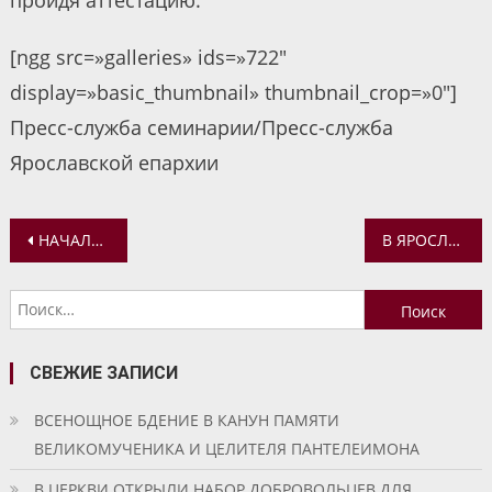
[ngg src=»galleries» ids=»722″
display=»basic_thumbnail» thumbnail_crop=»0″]
Пресс-служба семинарии/Пресс-служба
Ярославской епархии
Навигация
НАЧАЛСЯ МНОГОДНЕВНЫЙ КРЕСТНЫЙ ХОД С КАЗАНСКОЙ ИКОНОЙ БОЖИЕЙ МАТЕРИ
В ЯРОСЛАВЛЕ ЗАВЕРШИЛСЯ ПРОЕКТ «ДНИ СОЛОВКОВ»
по
Найти:
записям
СВЕЖИЕ ЗАПИСИ
ВСЕНОЩНОЕ БДЕНИЕ В КАНУН ПАМЯТИ
ВЕЛИКОМУЧЕНИКА И ЦЕЛИТЕЛЯ ПАНТЕЛЕИМОНА
В ЦЕРКВИ ОТКРЫЛИ НАБОР ДОБРОВОЛЬЦЕВ ДЛЯ