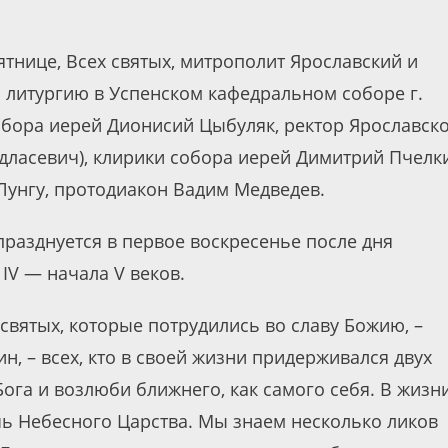
ятнице, Всех святых, митрополит Ярославский и
литургию в Успенском кафедральном соборе г.
обора иерей Дионисий Цыбуляк, ректор Ярославск
дласевич), клирики собора иерей Димитрий Пчелк
Лунгу, протодиакон Вадим Медведев.
 празднуется в первое воскресенье после дня
 IV — начала V веков.
святых, которые потрудились во славу Божию, –
, – всех, кто в своей жизни придерживался двух
Бога и возлюби ближнего, как самого себя. В жизн
чь Небесного Царства. Мы знаем несколько ликов