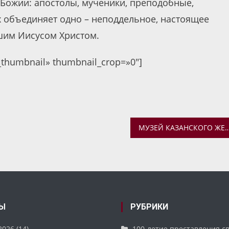
 Божии: апостолы, мученики, преподобные,
х объединяет одно – неподдельное, настоящее
шим Иисусом Христом.
c_thumbnail» thumbnail_crop=»0″]
МУЗЕЙ КАЗАНСКОГО ЖЕНСКОГО МОНАСТЫРЯ — УЧАСТНИК ГОРОДСКОГО ПР
Ы
РУБРИКИ
2026
(14)
100-летие преставления с