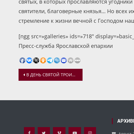
святых, в которых прославляются угодники
святители, благоверные князья… Но всех и
стремление к жизни вечной с Господом на
[ngg src=»galleries» ids=»718″ display=»basi
Пресс-служба Ярославской епархии
Навигация
В ДЕНЬ СВЯТОЙ ТРОИЦЫ В ЯКОВЛЕВСКО-БЛАГОВЕЩЕНСКОМ ХРАМЕ ПРОШЛА ЭКСКУРСИЯ
по
записям
АРХИВ
Август 