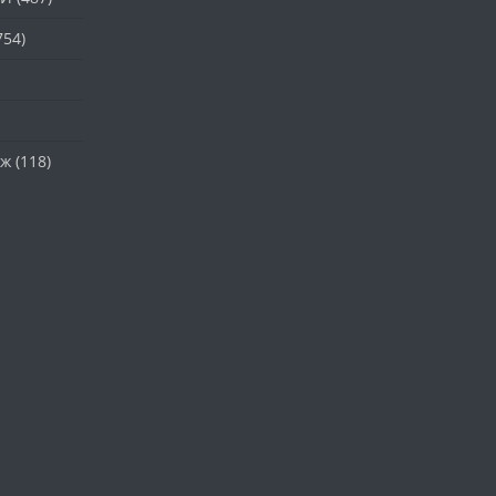
754)
аж
(118)