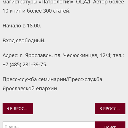
магистратуры «Патрология», ОЦАД. Автор более
10 книг и более 300 статей.
Начало в 18.00.
Вход свободный.
Адрес: г. Ярославль, пл. Челюскинцев, 12/4; тел.:
+7 (485) 231-39-75.
Пресс-служба семинарии/Пресс-служба
Ярославской епархии
Навигация
В ЯРОСЛАВЛЕ ОТМЕТИЛИ ПРЕСТОЛЬНЫЙ ПРАЗДНИК ВОИНСКОГО ХРАМА ВЕЛИКОМУЧЕНИКА ГЕОРГИЯ ПОБЕДОНОСЦА
В ЯРОСЛАВЛЕ ПРОЙДЕТ ПОКАЗ ФИЛЬМА «ВЕРНЫЕ» О ЛЮДЯХ, КОТОРЫЕ ПОШЛИ НА СМЕРТЬ С ЦАРСКОЙ СЕМЬЕЙ
по
Найти: