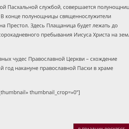
ной Пасхальной службой, совершается полунощниц
. В конце полунощницы священнослужители
 на Престол. Здесь Плащаница будет лежать до
 сорокадневного пребывания Иисуса Христа на зем
авных чудес Православной Церкви – схождение
й год накануне православной Пасхи в храме
c_thumbnail» thumbnail_crop=»0″]