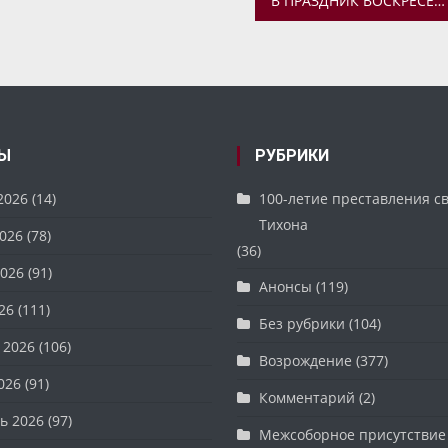
В ПРАЗДНИК ВОСКРЕСЕНИЯ ХРИСТОВА МИТРОПОЛИТ ВАДИМ СОВЕРШИЛ БОЖЕСТВЕННУЮ ЛИТУРГИЮ В УСПЕНСКОМ КАФЕДРАЛЬНОМ СОБОРЕ
Ы
РУБРИКИ
2026
(14)
100-летие преставления с
Тихона
026
(78)
(36)
026
(91)
Анонсы
(119)
26
(111)
Без рубрики
(104)
 2026
(106)
Возрождение
(377)
026
(91)
Комментарий
(2)
ь 2026
(97)
Межсоборное присутствие