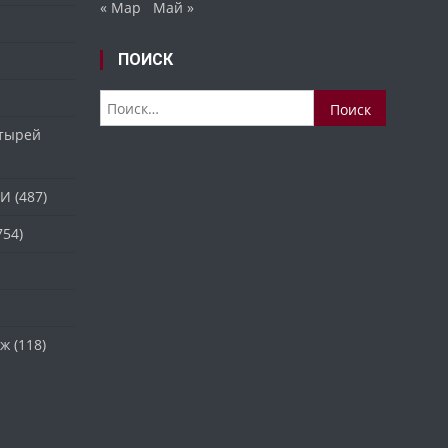
« Мар
Май »
ПОИСК
Найти:
стырей
ТИ
(487)
754)
аж
(118)