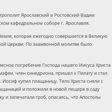
митрополит Ярославский и Ростовский Вадим
ком кафедральном соборе г. Ярославля.
Земле, которая ежегодно совершается в Великую
вной Церкви. По заамвонной молитве было
лесное погребение Господа нашего Иисуса Христа
мафеи, член синедриона, пришел к Пилату и стал
. Иосиф купил плащаницу. Тело Христа сняли с
лащаницей и положили в новой пещере в саду
у и запечатали гроб, опасаясь, что Апостолы