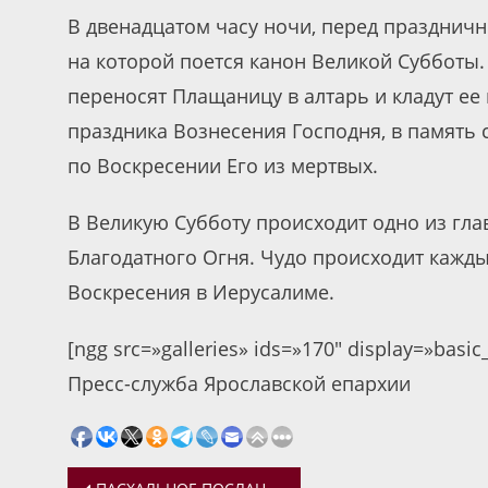
В двенадцатом часу ночи, перед празднич
на которой поется канон Великой Субботы
переносят Плащаницу в алтарь и кладут ее
праздника Вознесения Господня, в память
по Воскресении Его из мертвых.
В Великую Субботу происходит одно из гл
Благодатного Огня. Чудо происходит кажды
Воскресения в Иерусалиме.
[ngg src=»galleries» ids=»170″ display=»basi
Пресс-служба Ярославской епархии
Навигация