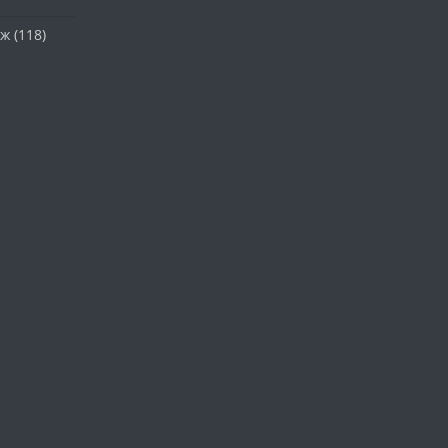
аж
(118)