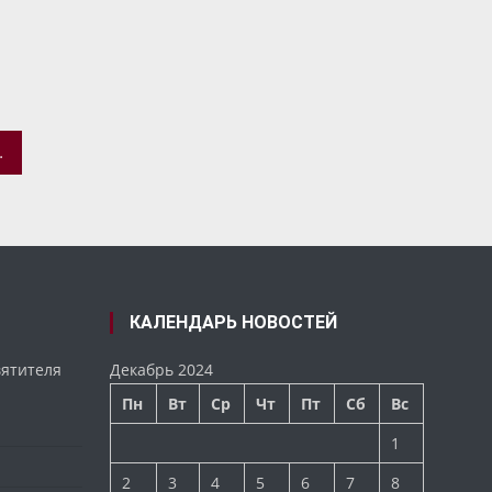
К «ДЕНЬ БОГАТЫРЯ»
КАЛЕНДАРЬ НОВОСТЕЙ
вятителя
Декабрь 2024
Пн
Вт
Ср
Чт
Пт
Сб
Вс
1
2
3
4
5
6
7
8