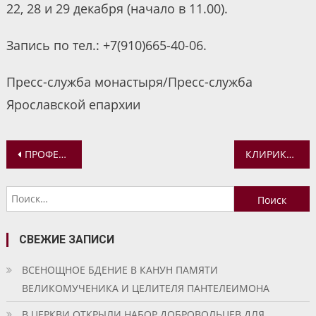
22, 28 и 29 декабря (начало в 11.00).
Запись по тел.: +7(910)665-40-06.
Пресс-служба монастыря/Пресс-служба
Ярославской епархии
Навигация
ПРОФЕССОР А. Г. ШУСТРОВ ПРИНЯЛ УЧАСТИЕ В РАБОТЕ ДИСТАНЦИОННОГО СЕМИНАРА ПО ОБМЕНУ ОПЫТОМ В ОБЛАСТИ НАУЧНОЙ РАБОТЫ
КЛИРИКИ ЕПАРХИИ ОСВЯТИЛИ ОФИС ЯРОСЛАВСКОГО ФИЛИАЛА ФОНДА «ЗАЩИТНИКИ ОТЕЧЕСТВА»
по
Найти:
записям
СВЕЖИЕ ЗАПИСИ
ВСЕНОЩНОЕ БДЕНИЕ В КАНУН ПАМЯТИ
ВЕЛИКОМУЧЕНИКА И ЦЕЛИТЕЛЯ ПАНТЕЛЕИМОНА
В ЦЕРКВИ ОТКРЫЛИ НАБОР ДОБРОВОЛЬЦЕВ ДЛЯ