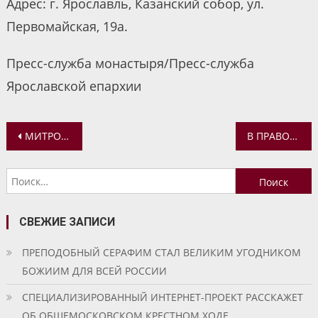
Адрес: г. Ярославль, Казанский собор, ул.
Первомайская, 19а.
Пресс-служба монастыря/Пресс-служба
Ярославской епархии
Навигация
МИТРОПОЛИТ ВАДИМ СОВЕРШИЛ БОЖЕСТВЕННУЮ ЛИТУРГИЮ В УСПЕНСКОМ КАФЕДРАЛЬНОМ СОБОРЕ ЯРОСЛАВЛЯ
В ПРАВОСЛАВНОМ ДЕТСКОМ САДИКЕ ПРОШЕЛ УТРЕННИК, ПРИУРОЧЕННЫЙ КО ДНЮ СОБОРА НЕБЕСНЫХ СИЛ БЕСПЛОТНЫХ
по
Найти:
записям
СВЕЖИЕ ЗАПИСИ
ПРЕПОДОБНЫЙ СЕРАФИМ СТАЛ ВЕЛИКИМ УГОДНИКОМ
БОЖИИМ ДЛЯ ВСЕЙ РОССИИ
СПЕЦИАЛИЗИРОВАННЫЙ ИНТЕРНЕТ-ПРОЕКТ РАССКАЖЕТ
ОБ ОБЩЕМОСКОВСКОМ КРЕСТНОМ ХОДЕ