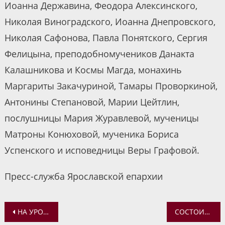
Иоанна Державина, Феодора Алексинского,
Николая Виноградского, Иоанна Днепровского,
Николая Сафонова, Павла Понятского, Сергия
Фелицына, преподобномучеников Данакта
Калашникова и Космы Магда, монахинь
Маргариты Закачуриной, Тамары Проворкиной,
Антонины Степановой, Марии Цейтлин,
послушницы Мария Журавлевой, мученицы
Матроны Конюховой, мученика Бориса
Успенского и исповедницы Веры Графовой.
Пресс-служба Ярославской епархии
Навигация
НА УРОКЕ В ВОСКРЕСНОЙ ШКОЛЕ ДЕТЯМ РАССКАЗАЛИ О БОГОСЛУЖЕБНЫХ ПРЕДМЕТАХ
СОСТОИТСЯ ПОКАЗ ФИЛЬМА О СЕМЬЕ ПРЕОБРАЖЕНСКИХ И ПРЕЗЕНТАЦИЯ КНИГИ «МИЛАЯ АЛЯ»