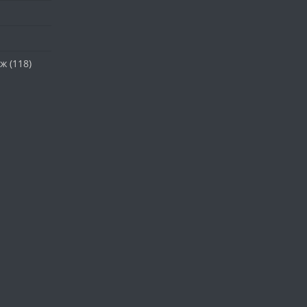
аж
(118)