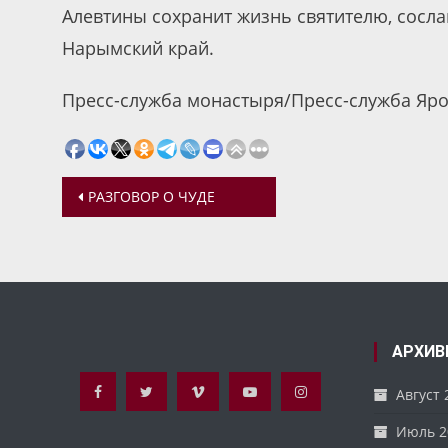
Алевтины сохранит жизнь святителю, сосла
Нарымский край.
Пресс-служба монастыря/Пресс-служба Яро
Навигация
РАЗГОВОР О ЧУДЕ
по
записям
АРХИВ
Август 
Июль 2