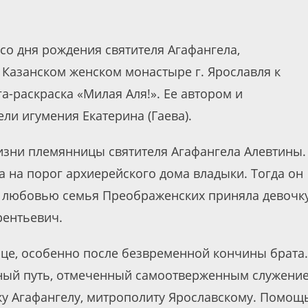
 со дня рождения святителя Агафангела,
 Казанском женском монастыре г. Ярославля к
а-раскраска «Милая Аля!». Ее автором и
ли игумения Екатерина (Гаева).
жизни племянницы святителя Агафангела Алевтины.
 на порог архиерейского дома владыки. Тогда он
и любовью семья Преображенских приняла девочку
рентьевич.
ице, особенно после безвременной кончины брата.
нный путь, отмеченный самоотверженным служени
ку Агафангелу, митрополиту Ярославскому. Помощ