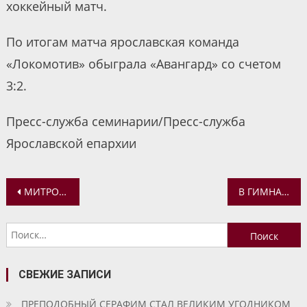
хоккейный матч.
По итогам матча ярославская команда
«Локомотив» обыграла «Авангард» со счетом
3:2.
Пресс-служба семинарии/Пресс-служба
Ярославской епархии
Навигация
МИТРОПОЛИТ ВАДИМ СОВЕРШИЛ ВСЕНОЩНОЕ БДЕНИЕ В КАНУН ПРАЗДНИКА КРЕСТОВОЗДВИЖЕНИЯ
В ГИМНАЗИИ ПРОШЛА ЛИТЕРАТУРНО-МУЗЫКАЛЬНАЯ КОМПОЗИЦИЯ «ЧЕСТНЫЙ КРЕСТ ГОСПОДЕНЬ»
по
Найти:
записям
СВЕЖИЕ ЗАПИСИ
ПРЕПОДОБНЫЙ СЕРАФИМ СТАЛ ВЕЛИКИМ УГОДНИКОМ