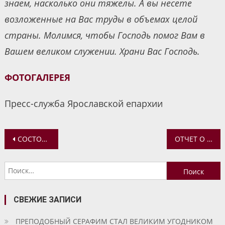
знаем, насколько они тяжелы. А вы несете
возложенные на Вас труды в объемах целой
страны. Молимся, чтобы Господь помог Вам в
Вашем великом служении. Храни Вас Господь.
ФОТОГАЛЕРЕЯ
Пресс-служба Ярославской епархии
Навигация
СОСТОЯЛАСЬ ПОЕЗДКА УЧАЩИХСЯ ШКОЛЫ ДИСТАНЦИОННОГО ОБУЧЕНИЯ ЦЕНТРА ПОМОЩИ ДЕТЯМ В ХОПЫЛЕВО
ОТЧЕТ О ЦЕРКОВНОЙ ПОМОЩИ ПОСТРАДАВШИМ В КУРСКОЙ И БЕЛГОРОДСКОЙ ОБЛАСТЯХ ЗА 16 СЕНТЯБРЯ
по
Найти:
записям
СВЕЖИЕ ЗАПИСИ
ПРЕПОДОБНЫЙ СЕРАФИМ СТАЛ ВЕЛИКИМ УГОДНИКОМ