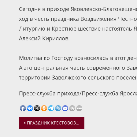
Сегодня в приходе Яковлевско-Благовещенс
ход в честь праздника Воздвижения Честно
Литургию и Крестное шествие настоятель 
Алексий Кириллов.
Молитва ко Господу возносилась в этот де
А это центральная часть современного За
территории Заволжского сельского поселе
Пресс-служба прихода/Пресс-служба Яросл
Навигация
ПРАЗДНИК КРЕСТОВОЗДВИЖЕНИЯ В ТОЛГСКОМ МОНАСТЫРЕ
по