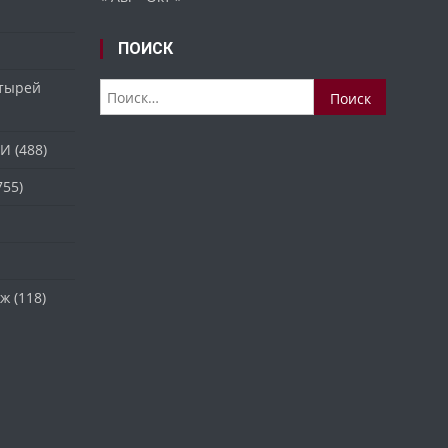
ПОИСК
стырей
Найти:
ТИ
(488)
755)
аж
(118)