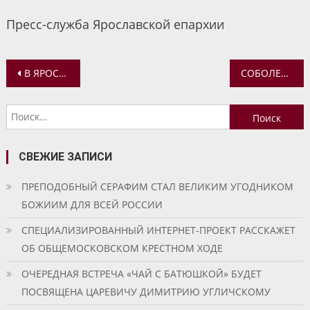
Пресс-служба Ярославской епархии
Навигация
В ЯРОСЛАВЛЕ ПРОЙДЕТ МЕЖДУНАРОДНЫЙ КИНОФЕСТИВАЛЬ «В КРУГУ СЕМЬИ»
СОБОЛЕЗНОВАНИЕ МИТРОПОЛИТА ВАДИМА В СВЯЗИ С КОНЧИНОЙ ПРОТОИЕРЕЯ ВИКТОРА СОМОВА
по
Найти:
записям
СВЕЖИЕ ЗАПИСИ
ПРЕПОДОБНЫЙ СЕРАФИМ СТАЛ ВЕЛИКИМ УГОДНИКОМ
БОЖИИМ ДЛЯ ВСЕЙ РОССИИ
СПЕЦИАЛИЗИРОВАННЫЙ ИНТЕРНЕТ-ПРОЕКТ РАССКАЖЕТ
ОБ ОБЩЕМОСКОВСКОМ КРЕСТНОМ ХОДЕ
ОЧЕРЕДНАЯ ВСТРЕЧА «ЧАЙ С БАТЮШКОЙ» БУДЕТ
ПОСВЯЩЕНА ЦАРЕВИЧУ ДИМИТРИЮ УГЛИЧСКОМУ