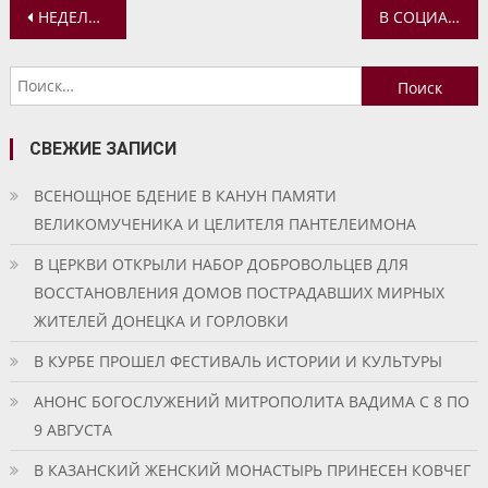
Навигация
НЕДЕЛЯ О МЫТАРЕ И ФАРИСЕЕ. УСПЕНСКИЙ КАФЕДРАЛЬНЫЙ СОБОР ЯРОСЛАВЛЯ
В СОЦИАЛЬНО-ПРОСВЕТИТЕЛЬСКОМ ЦЕНТРЕ ПРИ КАЗАНСКОМ ЖЕНСКОМ МОНАСТЫРЕ ПРОХОДЯТ ЗАНЯТИЯ «ЖИВАЯ РЕЧЬ»
по
Найти:
записям
СВЕЖИЕ ЗАПИСИ
ВСЕНОЩНОЕ БДЕНИЕ В КАНУН ПАМЯТИ
ВЕЛИКОМУЧЕНИКА И ЦЕЛИТЕЛЯ ПАНТЕЛЕИМОНА
В ЦЕРКВИ ОТКРЫЛИ НАБОР ДОБРОВОЛЬЦЕВ ДЛЯ
ВОССТАНОВЛЕНИЯ ДОМОВ ПОСТРАДАВШИХ МИРНЫХ
ЖИТЕЛЕЙ ДОНЕЦКА И ГОРЛОВКИ
В КУРБЕ ПРОШЕЛ ФЕСТИВАЛЬ ИСТОРИИ И КУЛЬТУРЫ
АНОНС БОГОСЛУЖЕНИЙ МИТРОПОЛИТА ВАДИМА С 8 ПО
9 АВГУСТА
В КАЗАНСКИЙ ЖЕНСКИЙ МОНАСТЫРЬ ПРИНЕСЕН КОВЧЕГ