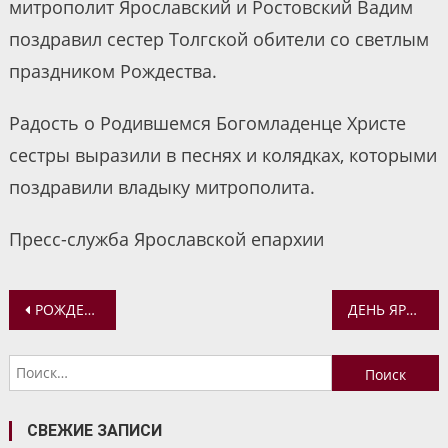
митрополит Ярославский и Ростовский Вадим
поздравил сестер Толгской обители со светлым
праздником Рождества.
Радость о Родившемся Богомладенце Христе
сестры выразили в песнях и колядках, которыми
поздравили владыку митрополита.
Пресс-служба Ярославской епархии
Навигация
РОЖДЕСТВЕНСКАЯ ВСТРЕЧА В ПРИХОДЕ ГАРНИЗОННОГО МИХАЙЛО-АРХАНГЕЛЬСКОГО ХРАМА ЯРОСЛАВЛЯ
ДЕНЬ ЯРОСЛАВСКОЙ ОБЛАСТИ НА ВЫСТАВКЕ «РОССИЯ»
по
Найти:
записям
СВЕЖИЕ ЗАПИСИ