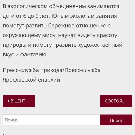
В экологическом объединеним занимаются
дети от 6 до 9 лет. Юным экологам занятия
помогут развить бережное отношение к
окружающему миру, научат видеть красоту
природы и помогут развить художественный
вкус и фантазию.
Пресс-служба прихода/Пресс-служба
Ярославской епархии
Навигация
В ЦЕНТРЕ ПРОТЕЗИРОВАНИЯ И РЕАБИЛИТАЦИИ ПРИ ПРЕДСТАВИТЕЛЬСТВЕ РУССКОЙ ЦЕРКВИ В ДАМАСКЕ СОСТОЯЛАСЬ БЛАГОТВОРИТЕЛЬНАЯ АКЦИЯ
СОСТОЯЛСЯ ОБРАЗОВАТЕЛЬНЫЙ СЕМИНАР «ОПЫТ ДУХОВНО-НРАВСТВЕННОГО ВОСПИТАНИЯ И ТРУДОВОГО ОБУЧЕНИЯ УЧАЩИХСЯ НА ОСНОВЕ ТРАДИЦИЙ РУССКОЙ ПРАВОСЛАВНОЙ ЦЕРКВИ»
по
Найти:
записям