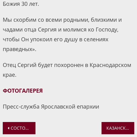
Божия 30 лет.
Мы скорбим со всеми родными, близкими и
чадами отца Сергия и молимся ко Господу,
чтобы Он упокоил его душу в селениях
праведных».
Отец Сергий будет похоронен в Краснодарском
крае.
ФОТОГАЛЕРЕЯ
Пресс-служба Ярославской епархии
Навигация
СОСТОЯЛАСЬ ПАЛОМНИЧЕСКАЯ ПОЕЗДКА ДЛЯ ОБУЧАЮЩИХСЯ ШКОЛЫ ДИСТАНЦИОННОГО ОБУЧЕНИЯ
КАЗАНСКИЙ КРЕСТНЫЙ ХОД. ВТОРОЙ ДЕНЬ