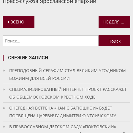
Пресс-служба Ярославской епархии
Навигация
ВСЕНОЩНОЕ БДЕНИЕ НАКАНУНЕ ПАМЯТИ ЖЕН-МИРОНОСИЦ
НЕДЕЛЯ ЖЕН-МИРОНОСИЦ. БОЖЕСТВЕННАЯ ЛИТУРГИЯ В УСПЕНСКОМ КАФЕДРАЛЬНОМ СОБОРЕ
по
Найти:
записям
СВЕЖИЕ ЗАПИСИ
ПРЕПОДОБНЫЙ СЕРАФИМ СТАЛ ВЕЛИКИМ УГОДНИКОМ
БОЖИИМ ДЛЯ ВСЕЙ РОССИИ
СПЕЦИАЛИЗИРОВАННЫЙ ИНТЕРНЕТ-ПРОЕКТ РАССКАЖЕТ
ОБ ОБЩЕМОСКОВСКОМ КРЕСТНОМ ХОДЕ
ОЧЕРЕДНАЯ ВСТРЕЧА «ЧАЙ С БАТЮШКОЙ» БУДЕТ
ПОСВЯЩЕНА ЦАРЕВИЧУ ДИМИТРИЮ УГЛИЧСКОМУ
В ПРАВОСЛАВНОМ ДЕТСКОМ САДУ «ПОКРОВСКИЙ»