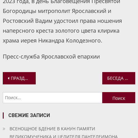
2023 года, в день Благовещения Пресвятой
Богородицы митрополит Ярославский и
Ростовский Вадим удостоил права ношения
наперсного креста золотого цвета клирика
храма иерея Никандра Колодезного.
Пресс-служба Ярославской епархии
Навигация
ПРАЗДНИК БЛАГОВЕЩЕНИЯ В ЯКОВЛЕВСКО-БЛАГОВЕЩЕНСКОМ ХРАМЕ ЯРОСЛАВЛЯ
БЕСЕДА О ПРАЗДНИКЕ БЛАГОВЕЩЕНИЯ
по
Найти:
записям
СВЕЖИЕ ЗАПИСИ
ВСЕНОЩНОЕ БДЕНИЕ В КАНУН ПАМЯТИ
ВЕЛИКОМУЧЕНИКА И ЦЕЛИТЕЛЯ ПАНТЕЛЕИМОНА