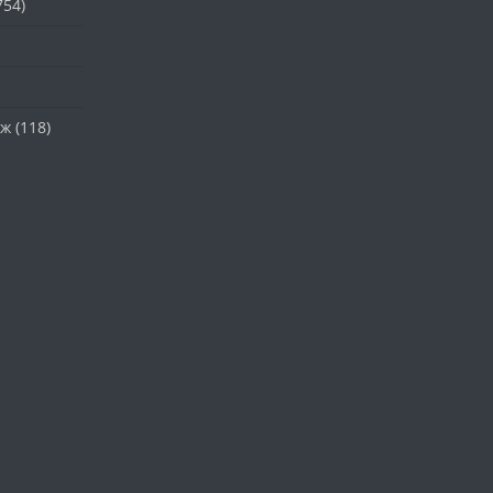
754)
аж
(118)