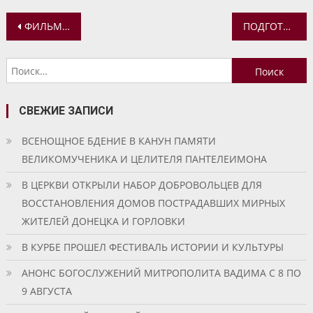
Навигация
ФИЛЬМ ТЕЛЕСТУДИИ «СЛЕДОПЫТ» ЗАНЯЛ 1 МЕСТО НА ФЕСТИВАЛЕ ШКОЛЬНЫХ И МОЛОДЕЖНЫХ ФИЛЬМОВ
ПОДГОТОВКА К РОЖДЕСТВУ ХРИСТОВУ В ВОСКРЕСНОЙ ШКОЛЕ ХРАМА НИКИТЫ МУЧЕНИКА
по
Найти:
записям
СВЕЖИЕ ЗАПИСИ
ВСЕНОЩНОЕ БДЕНИЕ В КАНУН ПАМЯТИ
ВЕЛИКОМУЧЕНИКА И ЦЕЛИТЕЛЯ ПАНТЕЛЕИМОНА
В ЦЕРКВИ ОТКРЫЛИ НАБОР ДОБРОВОЛЬЦЕВ ДЛЯ
ВОССТАНОВЛЕНИЯ ДОМОВ ПОСТРАДАВШИХ МИРНЫХ
ЖИТЕЛЕЙ ДОНЕЦКА И ГОРЛОВКИ
В КУРБЕ ПРОШЕЛ ФЕСТИВАЛЬ ИСТОРИИ И КУЛЬТУРЫ
АНОНС БОГОСЛУЖЕНИЙ МИТРОПОЛИТА ВАДИМА С 8 ПО
9 АВГУСТА