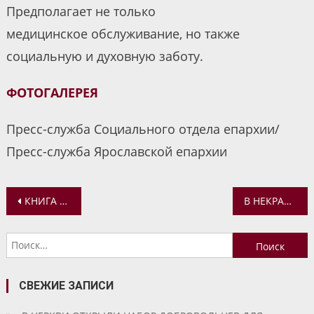
Предполагает не только
медицинское обслуживание, но также
социальную и духовную заботу.
ФОТОГАЛЕРЕЯ
Пресс-служба Социального отдела епархии/
Пресс-служба Ярославской епархии
Навигация
КНИГА В. Э. БАГДАСАРЯНА И АРХИМАНДРИТА СИЛЬВЕСТРА (ЛУКАШЕНКО) ПОЛУЧИЛА ПРЕМИЮ «ЭКОНОМИЧЕСКАЯ КНИГА ГОДА – 2022»
В НЕКРАСОВСКОЙ БИБЛИОТЕКЕ СОСТОИТСЯ ЛЕКЦИЯ «РОССИЯ ГЛАЗАМИ ИНОСТРАНЦЕВ: ИСТОРИЯ ОДНОГО ЗНАМЕНИТОГО ПУТЕШЕСТВИЯ»
по
Найти:
записям
СВЕЖИЕ ЗАПИСИ