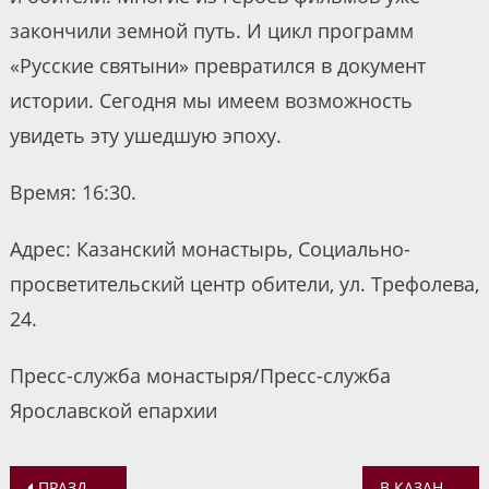
закончили земной путь. И цикл программ
«Русские святыни» превратился в документ
истории. Сегодня мы имеем возможность
увидеть эту ушедшую эпоху.
Время: 16:30.
Адрес: Казанский монастырь, Социально-
просветительский центр обители, ул. Трефолева,
24.
Пресс-служба монастыря/Пресс-служба
Ярославской епархии
Навигация
ПРАЗДНИК «ДЕНЬ СЕМЬИ» В ПРИХОДЕ СВЯТО-ТИХОНОВСКОГО ХРАМА
В КАЗАНСКОМ МОНАСТЫРЕ ПРОЗВУЧАЛ КОНЦЕРТ ДУХОВНОЙ МУЗЫКИ «ЗВУЧАЛА МУЗЫКА С НЕБЕС»