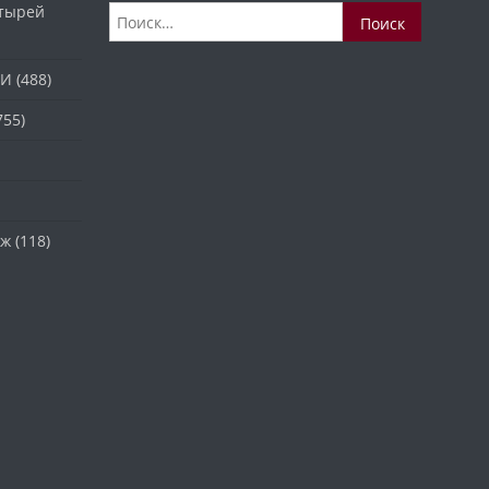
стырей
Найти:
ТИ
(488)
755)
аж
(118)