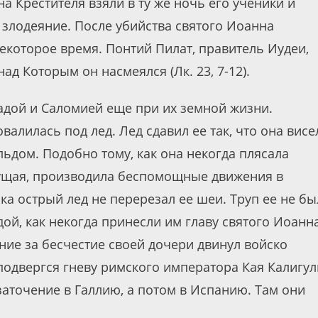
на Крестителя взяли в ту же ночь его ученики и
 злодеяние. После убийства святого Иоанна
екоторое время. Понтий Пилат, правитель Иудеи,
ад Которым он насмеялся (Лк. 23, 7-12).
дой и Саломией еще при их земной жизни.
валилась под лед. Лед сдавил ее так, что она висе
 льдом. Подобно тому, как она некогда плясала
шущая, производила беспомощные движения в
ока острый лед не перерезал ее шеи. Труп ее не бы
дой, как некогда принесли им главу святого Иоанн
ие за бесчестие своей дочери двинул войско
подвергся гневу римского императора Кая Калигу
 заточение в Галлию, а потом в Испанию. Там они