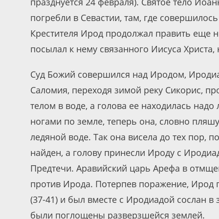
празднуется 24 февраля). Святое тело Иоан
погребли в Севастии, там, где совершилось
Крестителя Ирод продолжал править еще н
посылал к нему связанного Иисуса Христа, н
Суд Божий совершился над Иродом, Иродиа
Саломия, переходя зимой реку Сикорис, про
телом в воде, а голова ее находилась надо
ногами по земле, теперь она, словно пля
ледяной воде. Так она висела до тех пор, п
найден, а голову принесли Ироду с Иродиа
Предтечи. Аравийский царь Арефа в отмщен
против Ирода. Потерпев поражение, Ирод 
(37-41) и был вместе с Иродиадой сослан в
были поглощены разверзшейся землей.