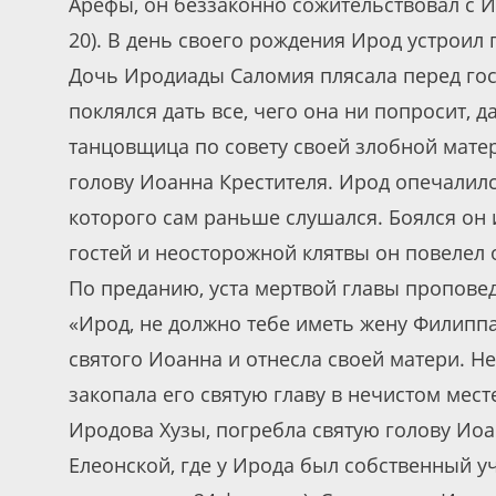
Арефы, он беззаконно сожительствовал с Ир
20). В день своего рождения Ирод устрои
Дочь Иродиады Саломия плясала перед гос
поклялся дать все, чего она ни попросит, 
танцовщица по совету своей злобной мате
голову Иоанна Крестителя. Ирод опечалилс
которого сам раньше слушался. Боялся он 
гостей и неосторожной клятвы он повелел 
По преданию, уста мертвой главы пропове
«Ирод, не должно тебе иметь жену Филиппа
святого Иоанна и отнесла своей матери. Н
закопала его святую главу в нечистом мес
Иродова Хузы, погребла святую голову Иоа
Елеонской, где у Ирода был собственный у