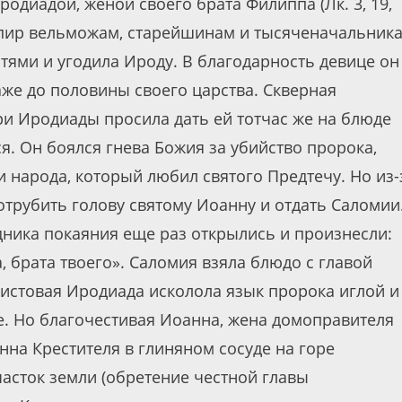
одиадой, женой своего брата Филиппа (Лк. 3, 19,
л пир вельможам, старейшинам и тысяченачальника
тями и угодила Ироду. В благодарность девице он
даже до половины своего царства. Скверная
ри Иродиады просила дать ей тотчас же на блюде
я. Он боялся гнева Божия за убийство пророка,
и народа, который любил святого Предтечу. Но из-
отрубить голову святому Иоанну и отдать Саломии
дника покаяния еще раз открылись и произнесли:
, брата твоего». Саломия взяла блюдо с главой
еистовая Иродиада исколола язык пророка иглой и
те. Но благочестивая Иоанна, жена домоправителя
нна Крестителя в глиняном сосуде на горе
часток земли (обретение честной главы