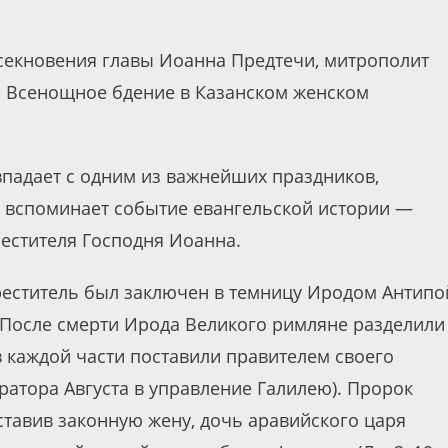
 Усекновения главы Иоанна Предтечи, митрополит
л Всенощное бдение в Казанском женском
впадает с одним из важнейших праздников,
 вспоминает событие евангельской истории —
рестителя Господня Иоанна.
еститель был заключен в темницу Иродом Антипо
 (После смерти Ирода Великого римляне разделили
 каждой части поставили правителем своего
ратора Августа в управление Галилею). Пророк
оставив законную жену, дочь аравийского царя