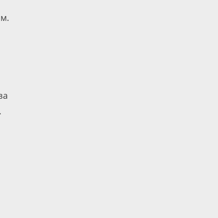
м.
за
.