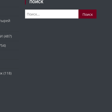
ПОИСК
Найти:
стырей
ТИ
(487)
754)
аж
(118)