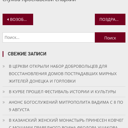
Навигация
ВОЗОБНОВЛЯЮТСЯ ВСТРЕЧИ В МОЛОДЕЖНОМ ДИСКУССИОННОМ КЛУБЕ
ПОЗДРАВЛЕНИЕ СВЯТЕЙШЕГО ПАТРИАРХА КИРИЛЛА М.Я. ЕВРАЕВУ С ИЗБРАНИЕМ НА ДОЛЖНОСТЬ ГУБЕРНАТОРА ЯРОСЛАВСКОЙ ОБЛАСТИ
по
Найти:
записям
СВЕЖИЕ ЗАПИСИ
В ЦЕРКВИ ОТКРЫЛИ НАБОР ДОБРОВОЛЬЦЕВ ДЛЯ
ВОССТАНОВЛЕНИЯ ДОМОВ ПОСТРАДАВШИХ МИРНЫХ
ЖИТЕЛЕЙ ДОНЕЦКА И ГОРЛОВКИ
В КУРБЕ ПРОШЕЛ ФЕСТИВАЛЬ ИСТОРИИ И КУЛЬТУРЫ
АНОНС БОГОСЛУЖЕНИЙ МИТРОПОЛИТА ВАДИМА С 8 ПО
9 АВГУСТА
В КАЗАНСКИЙ ЖЕНСКИЙ МОНАСТЫРЬ ПРИНЕСЕН КОВЧЕГ
С МОЩАМИ ПРАВЕДНОГО ВОИНА ФЕОДОРА УШАКОВА