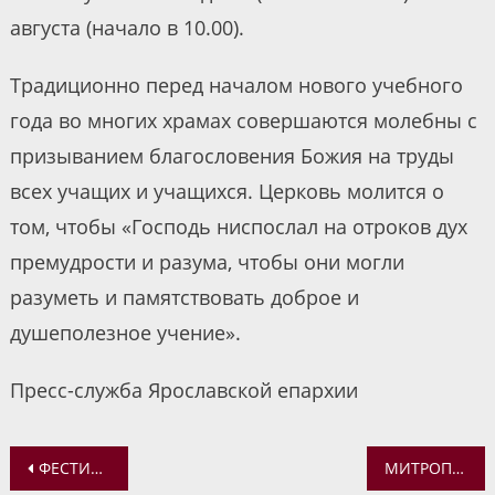
августа (начало в 10.00).
Традиционно перед началом нового учебного
года во многих храмах совершаются молебны с
призыванием благословения Божия на труды
всех учащих и учащихся. Церковь молится о
том, чтобы «Господь ниспослал на отроков дух
премудрости и разума, чтобы они могли
разуметь и памятствовать доброе и
душеполезное учение».
Пресс-служба Ярославской епархии
Навигация
ФЕСТИВАЛЬ ИСКУССТВ «ПРЕОБРАЖЕНИЕ»
МИТРОПОЛИТ ТАЛЛИНСКИЙ ЕВГЕНИЙ ПРИЗВАЛ ВЕРУЮЩИХ УСИЛИТЬ МОЛИТВЫ В СВЯЗИ С МНОГОЧИСЛЕННЫМИ НАПАДКАМИ НА ЭСТОНСКУЮ ЦЕРКОВЬ В СМИ