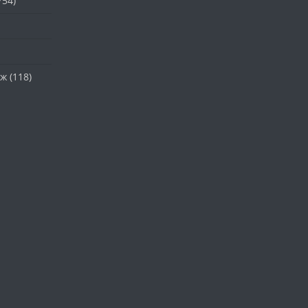
754)
аж
(118)