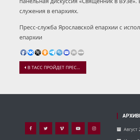
панельная дискуссия «Священник в ВУЗе».
служения в епархиях.
Пресс-служба Ярославской епархии с испо
епархии
Навигация
В ТАСС ПРОЙДЕТ ПРЕСС-КОНФЕРЕНЦИЯ, ПОСВЯЩЕННАЯ ИТОГАМ РЕАЛИЗАЦИИ ПРОГРАММЫ СТРОИТЕЛЬСТВА ПРАВОСЛАВНЫХ ХРАМОВ В МОСКВЕ
по
записям
АРХИВ
Август 