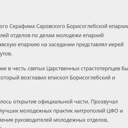
ного Серафима Саровского Борисоглебской епархи
елей отделов по делам молодежи епархий
авскую епархию на заседании представлял иерей
утов.
ме в честь святых Царственных страстотерпцев б
который возглавил епископ Борисоглебский и
ялось открытие официальной части. Прозвучал
ь лучших молодежных практик митрополий ЦФО и
ления руководителей молодежных отделов,