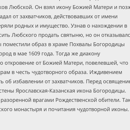
ков Любской. Он взял икону Божией Матери и поз
радал от захватчиков, действовавших от имени
еряли родных и имущество. Узнав о нахождении в
сить Любского продать святыню, но он отказывалс
цы поместили образ в храме Похвалы Богородицы
род в мае 1609 года. Тогда же диакону
о откровение от Божией Матери, повелевшей, что
храм в честь чудотворного образа. Иждивением
ть об избавлении от захватчиков. Перед освящени
 стены Ярославская-Казанская икона Богородицы.
 разоренной врагами Рождественской обители. Та
ского монастыря и почитания чудотворной иконы