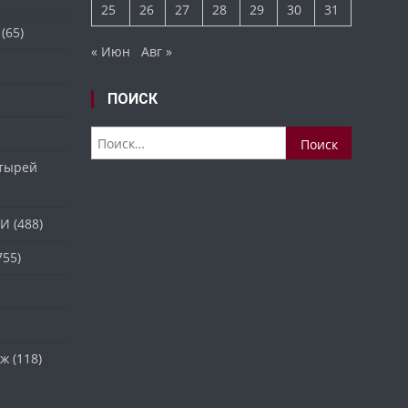
25
26
27
28
29
30
31
(65)
« Июн
Авг »
ПОИСК
Найти:
стырей
ТИ
(488)
755)
аж
(118)