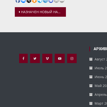
Навигация
НАЗНАЧЕН НОВЫЙ НАСТОЯТЕЛЬ В ХРАМ ИОАКИМА И АННЫ С. ЛУЧИНСКОЕ
по
записям
АРХИВ
Август 
Июль 2
Июнь 2
Май 20
Апрель
Март 2