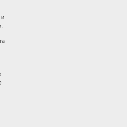
 и
я.
га
о
9