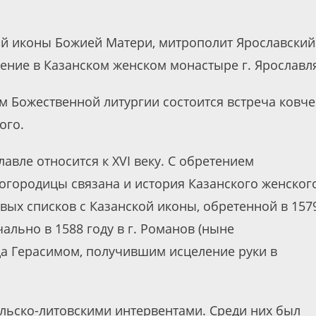
кой иконы Божией Матери, митрополит Ярославский
ние в Казанском женском монастыре г. Ярославл
м Божественной литургии состоится встреча ковче
ого.
авле относится к XVI веку. С обретением
огородицы связана и история Казанского женског
вых списков с Казанской иконы, обретенной в 157
ально в 1588 году в г. Романов (ныне
да Герасимом, получившим исцеление руки в
ольско-литовскими интервентами. Среди них был