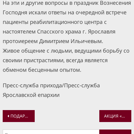
На эти и другие вопросы в праздник Вознесения
Господня искали ответы на очередной встрече
пациенты реабилитационного центра с
настоятелем Спасского храма г. Ярославля
протоиереем Димитрием Ильичевым.
Живое общение с людьми, ведущими борьбу со
своими пристрастиями, всегда является
обменом бесценным опытом.
Пресс-служба прихода/Пресс-служба
Ярославской епархии
Навигация
ПОДАРОК КО ДНЮ ЗАЩИТЫ ДЕТЕЙ ОТ НИКОЛО-СОЛЬБИНСКОГО МОНАСТЫРЯ
АКЦИЯ «В ЗАЩИТУ ДЕТСТВА» В ВОСКРЕСНОЙ ШКОЛЕ «СРЕТЕНИЕ»
по
Найти: