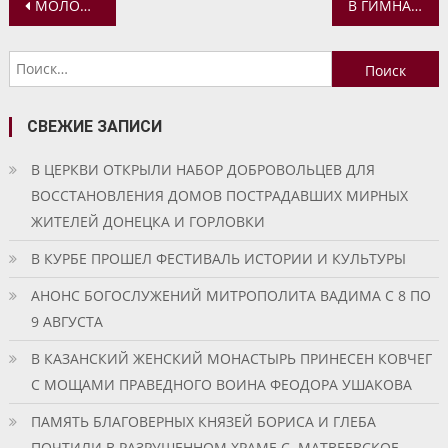
Навигация
МОЛОДЕЖНОЕ ОБЪЕДИНЕНИЕ «14+ В ЯКОВЛЕВСКОМ» ПРОВЕЛО ПАСХАЛЬНУЮ ПРОСВЕТИТЕЛЬСКУЮ АКЦИЮ
В ГИМНАЗИИ ПРОШЕЛ КОНЦЕРТ, ПОСВЯЩЕННЫЙ ВЕЛИКОЙ ПОБЕДЕ
по
Найти:
записям
СВЕЖИЕ ЗАПИСИ
В ЦЕРКВИ ОТКРЫЛИ НАБОР ДОБРОВОЛЬЦЕВ ДЛЯ
ВОССТАНОВЛЕНИЯ ДОМОВ ПОСТРАДАВШИХ МИРНЫХ
ЖИТЕЛЕЙ ДОНЕЦКА И ГОРЛОВКИ
В КУРБЕ ПРОШЕЛ ФЕСТИВАЛЬ ИСТОРИИ И КУЛЬТУРЫ
АНОНС БОГОСЛУЖЕНИЙ МИТРОПОЛИТА ВАДИМА С 8 ПО
9 АВГУСТА
В КАЗАНСКИЙ ЖЕНСКИЙ МОНАСТЫРЬ ПРИНЕСЕН КОВЧЕГ
С МОЩАМИ ПРАВЕДНОГО ВОИНА ФЕОДОРА УШАКОВА
ПАМЯТЬ БЛАГОВЕРНЫХ КНЯЗЕЙ БОРИСА И ГЛЕБА
ПОЧТИЛИ В РАЗРУШЕННОМ ХРАМЕ С. МАТВЕЕВСКОЕ