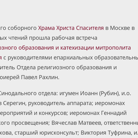
ого соборного
Храма Христа Спасителя
в Москве в
ых чтений прошла рабочая встреча
озного образования и катехизации
митрополита
я
с руководителями епархиальных образовательн
дитель Отдела религиозного образования и
оиерей Павел Рахлин.
инодального отдела: игумен Иоанн (Рубин), и.о.
в Серегин, руководитель аппарата; иеромонах
мероприятий и конкурсов; иеромонах Геннадий
кого просвещения; Вячеслав Матвеев, ответствен
кова, старший юрисконсульт; Виктория Туфрина, и.