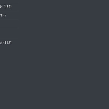
ТИ
(487)
754)
аж
(118)