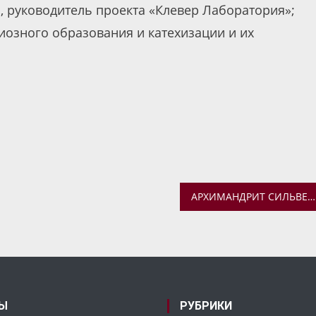
, руководитель проекта «Клевер Лаборатория»;
иозного образования и катехизации и их
АРХИМАНДРИТ СИЛЬВЕСТР (ЛУКАШЕНКО) ПРИНЯЛ УЧАСТИЕ В РАБОТЕ КОНФЕРЕНЦИИ «ФИЗИЧЕСКАЯ КУЛЬТУРА И СПОРТ В РОССИИ В ЭПОХУ ПЕТРА I И НАШИ ДНИ»
Ы
РУБРИКИ