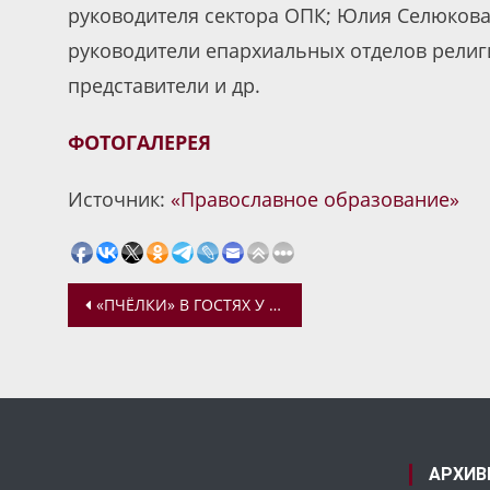
руководителя сектора ОПК; Юлия Селюкова
руководители епархиальных отделов религ
представители и др.
ФОТОГАЛЕРЕЯ
Источник:
«Православное образование»
Навигация
«ПЧЁЛКИ» В ГОСТЯХ У ГАВРИЛОВ-ЯМСКОГО ДЕТСКОГО ДОМА-ИНТЕРНАТА ДЛЯ ДЕТЕЙ-ИНВАЛИДОВ
по
записям
АРХИВ