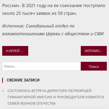
России». В 2021 году на ее соискание поступило
около 25 тысяч заявок из 59 стран.
Источник: Синодальный отдел по
взаимоотношениям Церкви с обществом и СМИ
Навигация
ИЕРЕЙ АЛЕКСИЙ КАРПОВ ПРИНЯЛ УЧАСТИЕ В РАБОТЕ КОНФЕРЕНЦИИ «МИССИОНЕРСКАЯ ДЕЯТЕЛЬНОСТЬ РУССКОЙ ПРАВОСЛАВНОЙ ЦЕРКВИ НА СОВРЕМЕННОМ ЭТАПЕ»
ИЕРОМОНАХ АГАФАНГЕЛ (ШКУРАНКОВ) ПРИНЯЛ УЧАСТИЕ ВО ВСТРЕЧЕ-СЕМИНАРЕ С РУКОВОДИТЕЛЯМИ ЕПАРХИАЛЬНЫХ СОЦИАЛЬНЫХ ОТДЕЛОВ
по
Найти:
записям
СВЕЖИЕ ЗАПИСИ
СОСТОЯЛАСЬ ВСТРЕЧА ДИРЕКТОРА ПАТРИАРШЕЙ
ГУМАНИТАРНОЙ МИССИИ И РУКОВОДИТЕЛЯ КОМИТЕТА
СЕМЕЙ ВОИНОВ ОТЕЧЕСТВА