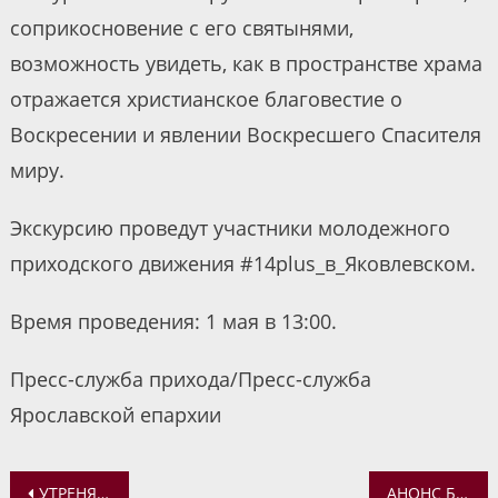
соприкосновение с его святынями,
возможность увидеть, как в пространстве храма
отражается христианское благовестие о
Воскресении и явлении Воскресшего Спасителя
миру.
Экскурсию проведут участники молодежного
приходского движения #14plus_в_Яковлевском.
Время проведения: 1 мая в 13:00.
Пресс-служба прихода/Пресс-служба
Ярославской епархии
Навигация
УТРЕНЯ С ЧИНОМ ПОГРЕБЕНИЯ ПЛАЩАНИЦЫ. ТОЛГСКИЙ ЖЕНСКИЙ МОНАСТЫРЬ
АНОНС БОГОСЛУЖЕНИЙ В ХРАМАХ ЯРОСЛАВЛЯ С 23 ПО 24 АПРЕЛЯ